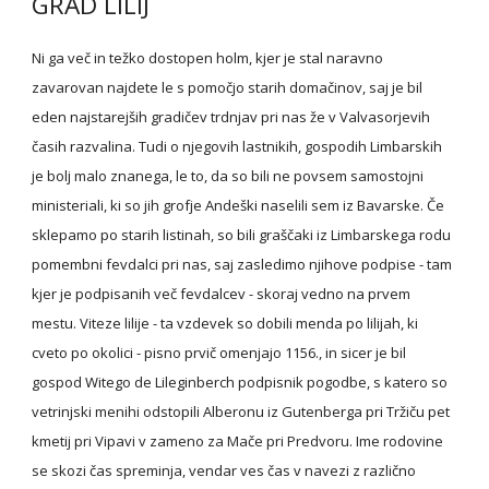
GRAD LILIJ
Ni ga več in težko dostopen holm, kjer je stal naravno 
zavarovan najdete le s pomočjo starih domačinov, saj je bil 
eden najstarejših gradičev trdnjav pri nas že v Valvasorjevih 
časih razvalina. Tudi o njegovih lastnikih, gospodih Limbarskih 
je bolj malo znanega, le to, da so bili ne povsem samostojni 
ministeriali, ki so jih grofje Andeški naselili sem iz Bavarske. Če 
sklepamo po starih listinah, so bili graščaki iz Limbarskega rodu 
pomembni fevdalci pri nas, saj zasledimo njihove podpise - tam 
kjer je podpisanih več fevdalcev - skoraj vedno na prvem 
mestu. Viteze lilije - ta vzdevek so dobili menda po lilijah, ki 
cveto po okolici - pisno prvič omenjajo 1156., in sicer je bil 
gospod Witego de Lileginberch podpisnik pogodbe, s katero so 
vetrinjski menihi odstopili Alberonu iz Gutenberga pri Tržiču pet 
kmetij pri Vipavi v zameno za Mače pri Predvoru. Ime rodovine 
se skozi čas spreminja, vendar ves čas v navezi z različno 