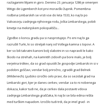
razlaganimi lilijami in goro. Denimo 23. januarja 1286 je omenjen 
Witigo de Ligemberch kot prvi moravški župnik. Pomembna 
rodbina Limbarskih se vrsti vse do leta 1533, ko naj bi po 
Valvasorju zadnjega njihovega rodu, Jošta Limbarskega, pobili 
kmetje na mekinjskem pokopališču...
Zgodbe o koncu gradu pa si nasprotujejo. Po eni naj bi ga 
razrušili Turki, ki so streljali nanj od Votlega kamna s topovi. A 
ker so bili takratni kanoni bolj slabotni in so napravili le kako 
škodo na strehah, na kamnitih zidovih pa bore malo, je bolj 
verjetna trditev, da so grad opustili že gospodje Limbarski in si v 
podobni goščavi, vendar bolj priročno, zgradili grad Belnek 
(Wildenech). Ljudsko izročilo celo pravi, da so sezidali grad na 
Limbarski gori, kjer je danes cerkev, vendar za to ni nobenega 
dokaza, kakor tudi ne, da je cerkev dala postaviti vdova 
zadnjega Limbarskega graščaka, ki naj bi se bila edina rešila 
med turškim napadom. Izročilo tudi trdi, da je imel grad - in 