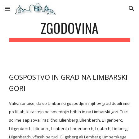
Skip to main content
Skip to navigation
ZGODOVINA
GOSPOSTVO IN GRAD NA LIMBARSKI 
GORI
Valvasor piše, da so Limbarski gospodje in njihov grad dobili ime 
po lilijah, ki rastejo po sosednjih hribih in na Limbarski gori. Tujci 
so ime zapisovali različno: Lilienberg, Lilienberch, Liligenberc, 
Liligenberch, Lilinberc, Lilinberch Lindenberch, Leubrch, Limberg, 
Lilgenberch, včasih pa tudi Gilgeberg ali Lemberg. Limbarskega 