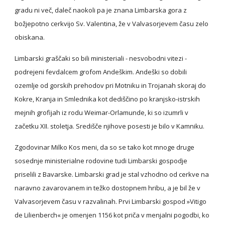
gradu ni več, daleč naokoli pa je znana Limbarska gora z 
božjepotno cerkvijo Sv. Valentina, že v Valvasorjevem času zelo 
obiskana.
Limbarski graščaki so bili ministeriali - nesvobodni vitezi ­- 
podrejeni fevdalcem grofom Andeškim. Andeški so dobili 
ozemlje od gorskih prehodov pri Motniku in Trojanah skoraj do 
Kokre, Kranja in Smlednika kot dediščino po kranjsko-istrskih 
mejnih grofijah iz rodu Weimar-Orlamunde, ki so izumrli v 
začetku XII. stoletja. Središče njihove posesti je bilo v Kamniku.
Zgodovinar Milko Kos meni, da so se tako kot mnoge druge 
sosednje ministerialne rodovine tudi Limbarski gospodje 
priselili z Bavarske. Limbarski grad je stal vzhodno od cerkve na 
naravno zavarovanem in težko dostopnem hribu, a je bil že v 
Valvasorjevem času v razvalinah. Prvi Limbarski gospod »Vitigo 
de Lilienberch« je omenjen 1156 kot priča v menjalni pogodbi, ko 