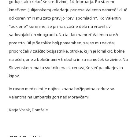
goduje tako rekoč še sredi zime, 14. februarja. Po starem 
kmečkem (julijanskem) koledarju prinese Valentin namreč "ključ 
od korenin" in mu zato pravijo "prvi spomladin".  Ko Valentin 
"odklene" korenine, se pri nas začne delo na vrtovih, v 
sadovnjakih in vinogradih. Na ta dan namreč Valentin ureže 
prvo trto. Bil je še toliko bolj pomemben, saj so mu nekdaj 
priporočali v zaščito božjastnike, otroke, ki jih je lomil krč, bolne 
na očeh, one z bolečinami v trebuhu in za nameček še živino. Na 
Slovenskem ima ta svetnik enajst cerkva, še več pa oltarjev in 
kipov.
In ravno med njimi je najbolj znana božjepotna cerkev sv. 
Valentina na Limbarski gori nad Moravčami.
Katja Vresk, Domžale