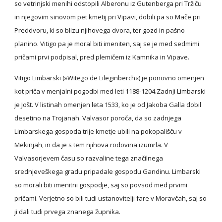
so vetrinjski menihi odstopili Alberonu iz Gutenberga pri Tržiču 
in njegovim sinovom pet kmetij pri Vipavi, dobili pa so Mače pri 
Preddvoru, ki so blizu njihovega dvora, ter gozd in pašno 
planino. Vitigo pa je moral biti imeniten, saj se je med sedmimi 
pričami prvi podpisal, pred plemičem iz Kamnika in Vipave.
Vitigo Limbarski (»Witego de Lileginberch«) je ponovno omenjen 
kot priča v menjalni pogodbi med leti 1188-1204.Zadnji Limbarski 
je Jošt. V listinah omenjen leta 1533, ko je od Jakoba Galla dobil 
desetino na Trojanah. Valvasor poroča, da so zadnjega 
Limbarskega gospoda trije kmetje ubili na pokopališču v 
Mekinjah, in da je s tem njihova rodovina izumrla. V 
Valvasorjevem času so razvaline tega značilnega 
srednjeveškega gradu pripadale gospodu Gandinu. Limbarski 
so morali biti imenitni gospodje, saj so povsod med prvimi 
pričami. Verjetno so bili tudi ustanovitelji fare v Moravčah, saj so 
ji dali tudi prvega znanega župnika.