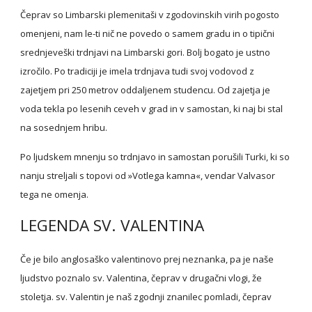
Čeprav so Limbarski plemenitaši v zgodovinskih virih pogosto 
omenjeni, nam le-ti nič ne povedo o samem gradu in o tipični 
srednjeveški trdnjavi na Limbarski gori. Bolj bogato je ustno 
izročilo. Po tradiciji je imela trdnjava tudi svoj vodovod z 
zajetjem pri 250 metrov oddaljenem studencu. Od zajetja je 
voda tekla po lesenih ceveh v grad in v samostan, ki naj bi stal 
na sosednjem hribu.
Po ljudskem mnenju so trdnjavo in samostan porušili Turki, ki so 
nanju streljali s topovi od »Votlega kamna«, vendar Valvasor 
tega ne omenja.
LEGENDA SV. VALENTINA
Če je bilo anglosaško valentinovo prej neznanka, pa je naše 
ljudstvo poznalo sv. Valentina, čeprav v drugačni vlogi, že 
stoletja. sv. Valentin je naš zgodnji znanilec pomladi, čeprav 