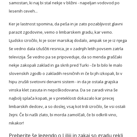
samostan, ki naj bi stal nekje v bližini - napeljan vodovod po 
lesenih ceveh...
Ker je lastnost spomina, da peša in je zato pozabljivost glavni 
parazit zgodovine, vemo o limbarskem gradu, kar vemo. 
Ljudsko izročilo, ki je sicer marsikaj dodalo, ampak se je iz njega 
še vedno dala izluščiti resnica, je v zadnjih letih povsem zatrla 
televizija. Še vedno pa se pripoveduje, da so menda graščaki 
nekje zakopali zaklad in ga skrili pred Turki - če bi bilo le malo 
slovenskih zgodb o zakladih resničnih in če bi jih izkopali, bi v 
hipu zrušili svetovni denarni sistem - in da je ostala grajska 
vinska klet zasuta in nepoškodovana. Da se zaradi vina še 
najbolj splača kopati, je v preteklosti dokazalo kar precej 
limbarskih dedcev, a so doslej, vsaj kot trdi izročilo, še vsi ostali 
žejni. Če bi našli zlato, bi morda zamolčali, če bi odkrili vino, 
nikakor!
Preberite še legendo o Liliji in zakaj so gradu rekli 