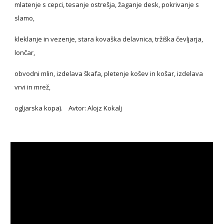
mlatenje s cepci, tesanje ostrešja, žaganje desk, pokrivanje s 
slamo,
kleklanje in vezenje, stara kovaška delavnica, tržiška čevljarja, 
lončar,
obvodni mlin, izdelava škafa, pletenje košev in košar, izdelava 
vrvi in mrež,
ogljarska kopa).    Avtor: Alojz Kokalj