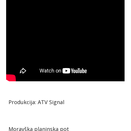
Produkcija: ATV Signal
Moravška planinska pot