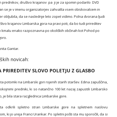
h prednikov, društvo krajanov  pa  ji je za spomin podarilo  DVD 
n se je v imenu organizatorjev zahvalila vsem obiskovalcem in 
r obljubila, da se naslednje leto zopet vidimo. Polna dvorana ljudi 
štvo krajanov Limbarska gora na pravi poti, da bo tudi prireditev 
bo kmalu enako razpoznavna po okoliških občinah kot Pohod po 
goro.
Anita Gantar.
ških novicah:
A PRIREDITEV SLOVO POLETJU Z GLASBO
sta potomki na Limbarski gori rojenih starih staršev. Edina zapuščina,
pokojnimi predniki, ki so natančno 100 let nazaj zapustili Limbarsko
o, je bila stara razglednica Limbarske gore.
a odkrili spletno stran Limbarske gore na spletnem naslovu
, ki jo ureja Franci Urankar. Po spletni pošti sta mu sporočili, da si