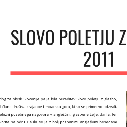
ip to main content
Skip to navigat
SLOVO POLETJU Z
2011
zlog za obisk Slovenije pa je bila prireditev Slovo poletju z glasbo,
il člane društva krajanov Limbarska gora, ki so se primerno odzvali.
deležni posebnega nagovora v angleščini, glasbene želje, darila, ter
vorita na odru. Paula se je z bolj poznanimi angleškimi besedami