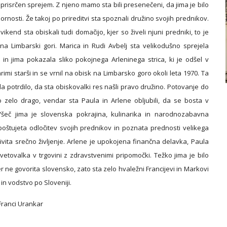
prisrčen sprejem. Z njeno mamo sta bili presenečeni, da jima je bilo
rnosti. Že takoj po prireditvi sta spoznali družino svojih prednikov.
 vikend sta obiskali tudi domačijo, kjer so živeli njuni predniki, to je
a Limbarski gori. Marica in Rudi Avbelj sta velikodušno sprejela
 in jima pokazala sliko pokojnega Arleninega strica, ki je odšel v
rimi starši in se vrnil na obisk na Limbarsko goro okoli leta 1970. Ta
ila potrdilo, da sta obiskovalki res našli pravo družino. Potovanje do
 zelo drago, vendar sta Paula in Arlene obljubili, da se bosta v
. Všeč jima je slovenska pokrajina, kulinarika in narodnozabavna
oštujeta odločitev svojih prednikov in poznata prednosti velikega
ivita srečno življenje. Arlene je upokojena finančna delavka, Paula
vetovalka v trgovini z zdravstvenimi pripomočki. Težko jima je bilo
er ne govorita slovensko, zato sta zelo hvaležni Francijevi in Markovi
 in vodstvo po Sloveniji.
 Franci Urankar