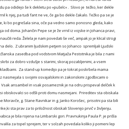
u pa odidejo še k dekletu po »pušelc« .  Slovo je  težko, ker dekle 
rnil k njej, pa tudi fant ne ve, če ga bo dekle čakalo. Težko pa se je 
me, ki bo pogrešala sina, oče pa vedno samo ponosno gleda, kako 
ja od doma. Johančin Pepe se je že vrnil iz vojske in Johanca pravi, 
i naučili reda. Želela je nam povedati še več, ampak jo je klical strogi 
 na delo.  Z ubranim ljudskim petjem so Johanco  spremljali Ljudski 
etčlanska zasedba pod vodstvom Matjaža Pestotnika je bila z nami 
oskrbi za dobro vzdušje s starimi, skoraj pozabljenimi, a vsem 
skladbami.  Za stand-up komedijo pa je tokrat poskrbela mama 
olz nasmejala s svojimi osvajalskimi in zakonskimi zgodbicami o 
  Vsak ansambel in vsak posameznik je na odru prispeval delček k 
i obiskovalci so odšli proti domu nasmejani.  Prireditev sta obiskala 
Moravče, g. Stane Ravnikar in g. Janko Korošec,  prisotni pa sta bili 
ike,ki sta prav za to priložnost obiskali Slovenijo prvič v življenju.  
bica je bila rojena na Limbarski gori. Pravnukinja Paula P. je prišla 
hvalila za topel sprejem, ter v solzah povedala koliko ji pomeni lep 