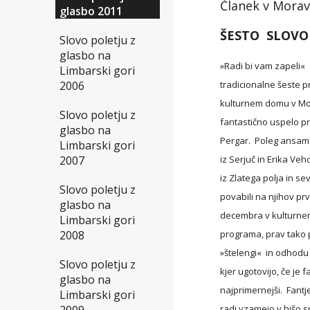
Članek v Morav
glasbo 2011
ŠESTO  SLOV
Slovo poletju z
glasbo na
»Radi bi vam zapeli« 
Limbarski gori
tradicionalne šeste pr
2006
kulturnem domu v Mor
Slovo poletju z
fantastično uspelo pri
glasbo na
Pergar.  Poleg ansamb
Limbarski gori
iz Serjuč in Erika Veh
2007
iz Zlatega polja in sev
Slovo poletju z
povabili na njihov prv
glasbo na
decembra v kulturnem 
Limbarski gori
programa, prav tako pa
2008
»štelengi«  in odhodu
Slovo poletju z
kjer ugotovijo, če je 
glasbo na
najprimernejši.  Fantje
Limbarski gori
radi vzamejo v hišo sp