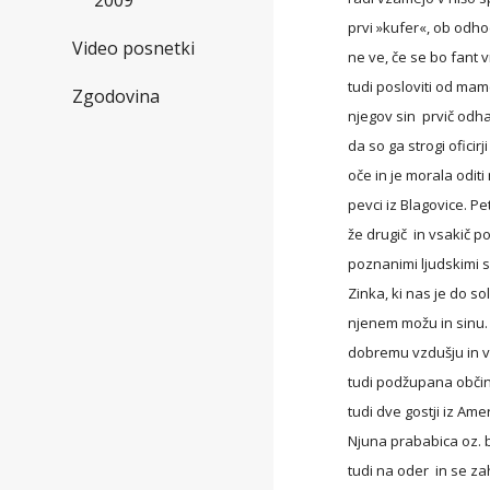
2009
prvi »kufer«, ob odhod
Video posnetki
ne ve, če se bo fant v
tudi posloviti od ma
Zgodovina
njegov sin  prvič odha
da so ga strogi oficirj
oče in je morala oditi
pevci iz Blagovice. P
že drugič  in vsakič p
poznanimi ljudskimi 
Zinka, ki nas je do s
njenem možu in sinu.
dobremu vzdušju in vs
tudi podžupana občine 
tudi dve gostji iz Amer
Njuna prababica oz. ba
tudi na oder  in se za