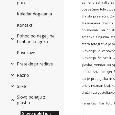
goro
ganjeno zahvalila za 
posvečeno toliko pozo
Koledar dogajanja
Bili sta presrečni. Za
Mežnarjeva družina n
Kontakti
obiskovalki na obisk
Pohod po nagelj na
Ameriko z njunimi sta
Limbarsko goro
stara fotografija je b
Slovenije je cenovno
Povezave
Slovenijo še vrnili
Pretekle prireditve
glasba, vendar pa sp
mesta Arizone, kjer ž
Razno
pa je prodajalka in s
priti v neznan kraj, k
Slike
družini za gostoljubje
Slovo poletju z
glasbo
Irena Ravnikar, foto:
Slovo poletju z