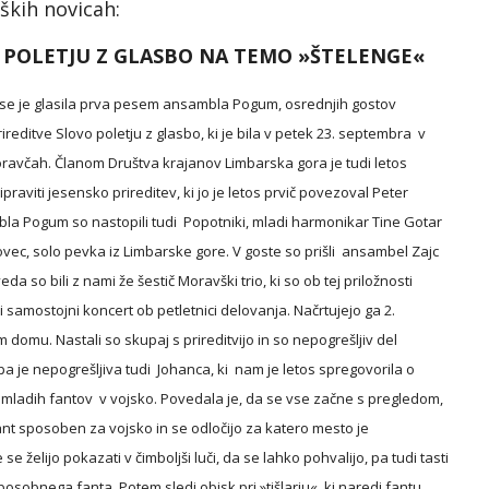
ških novicah:
O POLETJU Z GLASBO NA TEMO »ŠTELENGE«
 se je glasila prva pesem ansambla Pogum, osrednjih gostov 
ireditve Slovo poletju z glasbo, ki je bila v petek 23. septembra  v 
avčah. Članom Društva krajanov Limbarska gora je tudi letos 
praviti jesensko prireditev, ki jo je letos prvič povezoval Peter 
la Pogum so nastopili tudi  Popotniki, mladi harmonikar Tine Gotar 
ovec, solo pevka iz Limbarske gore. V goste so prišli  ansambel Zajc 
eda so bili z nami že šestič Moravški trio, ki so ob tej priložnosti 
i samostojni koncert ob petletnici delovanja. Načrtujejo ga 2. 
domu. Nastali so skupaj s prireditvijo in so nepogrešljiv del 
 je nepogrešljiva tudi  Johanca, ki  nam je letos spregovorila o 
 mladih fantov  v vojsko. Povedala je, da se vse začne s pregledom, 
fant sposoben za vojsko in se odločijo za katero mesto je 
 se želijo pokazati v čimboljši luči, da se lahko pohvalijo, pa tudi tasti 
osobnega fanta. Potem sledi obisk pri »tišlarju«, ki naredi fantu 