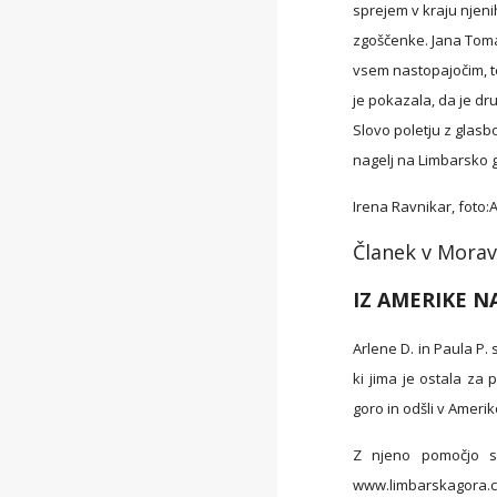
sprejem v kraju njeni
zgoščenke. Jana Toma
vsem nastopajočim, te
je pokazala, da je dru
Slovo poletju z glas
nagelj na Limbarsko 
Irena Ravnikar, foto:
Članek v Morav
IZ AMERIKE N
Arlene D. in Paula P. 
ki jima je ostala za 
goro in odšli v Amerik
Z njeno pomočjo st
www.limbarskagora.com