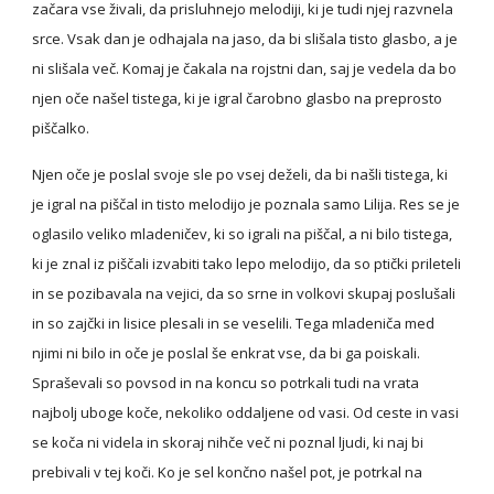
začara vse živali, da prisluhnejo melodiji, ki je tudi njej razvnela 
srce. Vsak dan je odhajala na jaso, da bi slišala tisto glasbo, a je 
ni slišala več. Komaj je čakala na rojstni dan, saj je vedela da bo 
njen oče našel tistega, ki je igral čarobno glasbo na preprosto 
piščalko.
Njen oče je poslal svoje sle po vsej deželi, da bi našli tistega, ki 
je igral na piščal in tisto melodijo je poznala samo Lilija. Res se je 
oglasilo veliko mladeničev, ki so igrali na piščal, a ni bilo tistega, 
ki je znal iz piščali izvabiti tako lepo melodijo, da so ptički prileteli 
in se pozibavala na vejici, da so srne in volkovi skupaj poslušali 
in so zajčki in lisice plesali in se veselili. Tega mladeniča med 
njimi ni bilo in oče je poslal še enkrat vse, da bi ga poiskali. 
Spraševali so povsod in na koncu so potrkali tudi na vrata 
najbolj uboge koče, nekoliko oddaljene od vasi. Od ceste in vasi 
se koča ni videla in skoraj nihče več ni poznal ljudi, ki naj bi 
prebivali v tej koči. Ko je sel končno našel pot, je potrkal na 