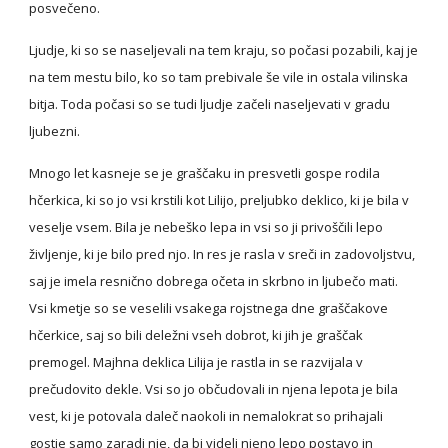
posvečeno.
Ljudje, ki so se naseljevali na tem kraju, so počasi pozabili, kaj je 
na tem mestu bilo, ko so tam prebivale še vile in ostala vilinska 
bitja. Toda počasi so se tudi ljudje začeli naseljevati v gradu 
ljubezni.
Mnogo let kasneje se je graščaku in presvetli gospe rodila 
hčerkica, ki so jo vsi krstili kot Lilijo, preljubko deklico, ki je bila v 
veselje vsem. Bila je nebeško lepa in vsi so ji privoščili lepo 
življenje, ki je bilo pred njo. In res je rasla v sreči in zadovoljstvu, 
saj je imela resnično dobrega očeta in skrbno in ljubečo mati. 
Vsi kmetje so se veselili vsakega rojstnega dne graščakove 
hčerkice, saj so bili deležni vseh dobrot, ki jih je graščak 
premogel. Majhna deklica Lilija je rastla in se razvijala v 
prečudovito dekle. Vsi so jo občudovali in njena lepota je bila 
vest, ki je potovala daleč naokoli in nemalokrat so prihajali 
gostje samo zaradi nje, da bi videli njeno lepo postavo in 