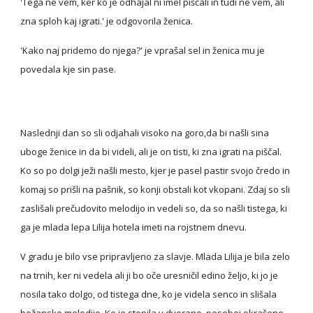
'Tega ne vem, ker ko je odhajal ni imel piščali in tudi ne vem, ali 
zna sploh kaj igrati.' je odgovorila ženica.
'Kako naj pridemo do njega?' je vprašal sel in ženica mu je 
povedala kje sin pase.
Naslednji dan so sli odjahali visoko na goro,da bi našli sina 
uboge ženice in da bi videli, ali je on tisti, ki zna igrati na piščal. 
Ko so po dolgi ježi našli mesto, kjer je pasel pastir svojo čredo in 
komaj so prišli na pašnik, so konji obstali kot vkopani. Zdaj so sli 
zaslišali prečudovito melodijo in vedeli so, da so našli tistega, ki 
ga je mlada lepa Lilija hotela imeti na rojstnem dnevu.
V gradu je bilo vse pripravljeno za slavje. Mlada Lilija je bila zelo 
na trnih, ker ni vedela ali ji bo oče uresničil edino željo, ki jo je 
nosila tako dolgo, od tistega dne, ko je videla senco in slišala 