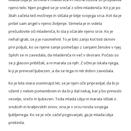
njeno telo. Njen pogled se je srečal z očmi mladeniča. Kri ji je po 
žilah začela teči močneje in slišala je bitje svojega srca. Kot da je 
prišel sam angel v njeno življenje. Strmela je in videla 
prečudovite oči mladeniča, ki sta ji očarale njeno srce. Ko je 
nehal igrati, se ji je nasmehnil. To je bilo zanjo kot tisti skrivni 
prvi poljub, ko se njene sanje pomešajo z sanjami ženske v njej. 
Sploh se ni zavedala, da mladeniča ni več v dvorani. Počasi so 
se ji glasovi približali, a ni marala za njih. Z očmi je iskala njega, 
ki ji je prinesel ljubezen, a da se tega ni niti dobro zavedala.
Ko je bila stara osemnajst let, se je njen oče pripravljal, da bi jo 
oženil z nekim pomembnim in da bi ji dal nekaj, kar ji bo prineslo 
veselje, srečo in ljubezen. Toda mlada Lilija ni marala slišati o 
snubcih in kraljevskih sinov, ona je v srcu nosila svojega 
ljubljenega. Ko se je oče začel pogovarjati, ga je mlada Lilija 
prekinila.