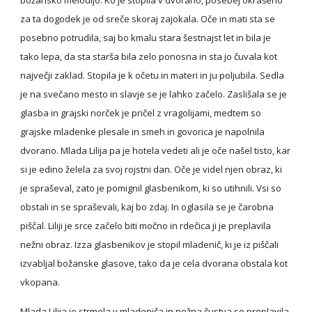
božansko melodijo. Ko je stopila v dvorano, posebej okrašeno 
za ta dogodek je od sreče skoraj zajokala. Oče in mati sta se 
posebno potrudila, saj bo kmalu stara šestnajst let in bila je 
tako lepa, da sta starša bila zelo ponosna in sta jo čuvala kot 
največji zaklad. Stopila je k očetu in materi in ju poljubila. Sedla 
je na svečano mesto in slavje se je lahko začelo. Zaslišala se je 
glasba in grajski norček je pričel z vragolijami, medtem so 
grajske mladenke plesale in smeh in govorica je napolnila 
dvorano. Mlada Lilija pa je hotela vedeti ali je oče našel tisto, kar 
si je edino želela za svoj rojstni dan. Oče je videl njen obraz, ki 
je spraševal, zato je pomignil glasbenikom, ki so utihnili. Vsi so 
obstali in se spraševali, kaj bo zdaj. In oglasila se je čarobna 
piščal. Liliji je srce začelo biti močno in rdečica ji je preplavila 
nežni obraz. Izza glasbenikov je stopil mladenič, ki je iz piščali 
izvabljal božanske glasove, tako da je cela dvorana obstala kot 
vkopana.
Mlada Lilija je strmela v mladeniča in nežna čustva so preplavila 