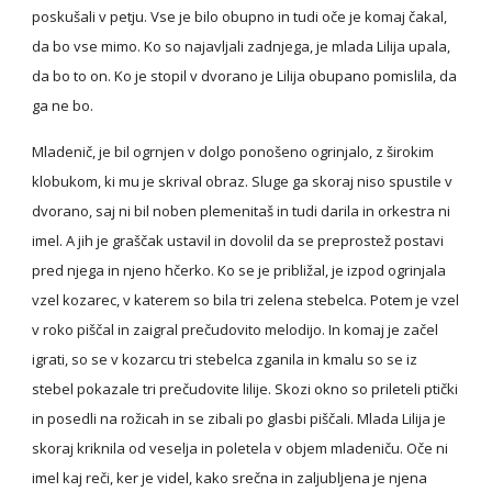
poskušali v petju. Vse je bilo obupno in tudi oče je komaj čakal, 
da bo vse mimo. Ko so najavljali zadnjega, je mlada Lilija upala, 
da bo to on. Ko je stopil v dvorano je Lilija obupano pomislila, da 
ga ne bo.
Mladenič, je bil ogrnjen v dolgo ponošeno ogrinjalo, z širokim 
klobukom, ki mu je skrival obraz. Sluge ga skoraj niso spustile v 
dvorano, saj ni bil noben plemenitaš in tudi darila in orkestra ni 
imel. A jih je graščak ustavil in dovolil da se preprostež postavi 
pred njega in njeno hčerko. Ko se je približal, je izpod ogrinjala 
vzel kozarec, v katerem so bila tri zelena stebelca. Potem je vzel 
v roko piščal in zaigral prečudovito melodijo. In komaj je začel 
igrati, so se v kozarcu tri stebelca zganila in kmalu so se iz 
stebel pokazale tri prečudovite lilije. Skozi okno so prileteli ptički 
in posedli na rožicah in se zibali po glasbi piščali. Mlada Lilija je 
skoraj kriknila od veselja in poletela v objem mladeniču. Oče ni 
imel kaj reči, ker je videl, kako srečna in zaljubljena je njena 