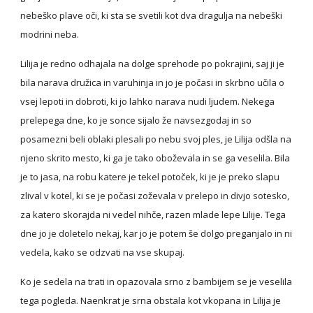
nebeško plave oči, ki sta se svetili kot dva dragulja na nebeški 
modrini neba.
Lilija je redno odhajala na dolge sprehode po pokrajini, saj ji je 
bila narava družica in varuhinja in jo je počasi in skrbno učila o 
vsej lepoti in dobroti, ki jo lahko narava nudi ljudem. Nekega 
prelepega dne, ko je sonce sijalo že navsezgodaj in so 
posamezni beli oblaki plesali po nebu svoj ples, je Lilija odšla na 
njeno skrito mesto, ki ga je tako oboževala in se ga veselila. Bila 
je to jasa, na robu katere je tekel potoček, ki je je preko slapu 
zlival v kotel, ki se je počasi zoževala v prelepo in divjo sotesko, 
za katero skorajda ni vedel nihče, razen mlade lepe Lilije. Tega 
dne jo je doletelo nekaj, kar jo je potem še dolgo preganjalo in ni 
vedela, kako se odzvati na vse skupaj.
Ko je sedela na trati in opazovala srno z bambijem se je veselila 
tega pogleda. Naenkrat je srna obstala kot vkopana in Lilija je 