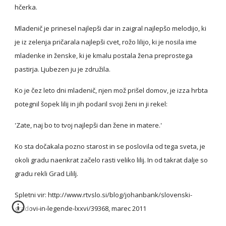
hčerka.
Mladenič je prinesel najlepši dar in zaigral najlepšo melodijo, ki 
je iz zelenja pričarala najlepši cvet, rožo lilijo, ki je nosila ime 
mladenke in ženske, ki je kmalu postala žena preprostega 
pastirja. Ljubezen ju je združila.
Ko je čez leto dni mladenič, njen mož prišel domov, je izza hrbta 
potegnil šopek lilij in jih podaril svoji ženi in ji rekel:
'Zate, naj bo to tvoj najlepši dan žene in matere.'
Ko sta dočakala pozno starost in se poslovila od tega sveta, je 
okoli gradu naenkrat začelo rasti veliko lilij. In od takrat dalje so 
gradu rekli Grad Lililj.
Spletni vir: http://www.rtvslo.si/blog/johanbank/slovenski-
gradovi-in-legende-lxxvi/39368, marec 2011