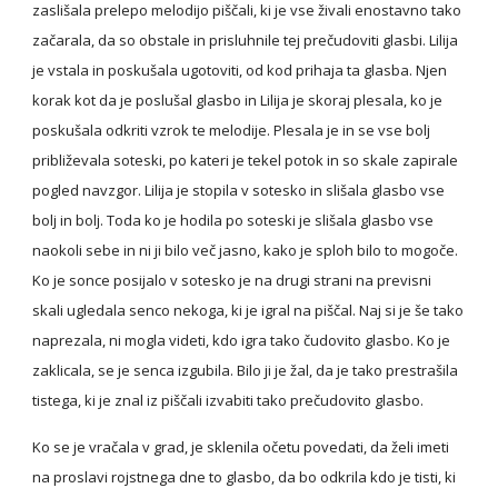
zaslišala prelepo melodijo piščali, ki je vse živali enostavno tako 
začarala, da so obstale in prisluhnile tej prečudoviti glasbi. Lilija 
je vstala in poskušala ugotoviti, od kod prihaja ta glasba. Njen 
korak kot da je poslušal glasbo in Lilija je skoraj plesala, ko je 
poskušala odkriti vzrok te melodije. Plesala je in se vse bolj 
približevala soteski, po kateri je tekel potok in so skale zapirale 
pogled navzgor. Lilija je stopila v sotesko in slišala glasbo vse 
bolj in bolj. Toda ko je hodila po soteski je slišala glasbo vse 
naokoli sebe in ni ji bilo več jasno, kako je sploh bilo to mogoče. 
Ko je sonce posijalo v sotesko je na drugi strani na previsni 
skali ugledala senco nekoga, ki je igral na piščal. Naj si je še tako 
naprezala, ni mogla videti, kdo igra tako čudovito glasbo. Ko je 
zaklicala, se je senca izgubila. Bilo ji je žal, da je tako prestrašila 
tistega, ki je znal iz piščali izvabiti tako prečudovito glasbo.
Ko se je vračala v grad, je sklenila očetu povedati, da želi imeti 
na proslavi rojstnega dne to glasbo, da bo odkrila kdo je tisti, ki 