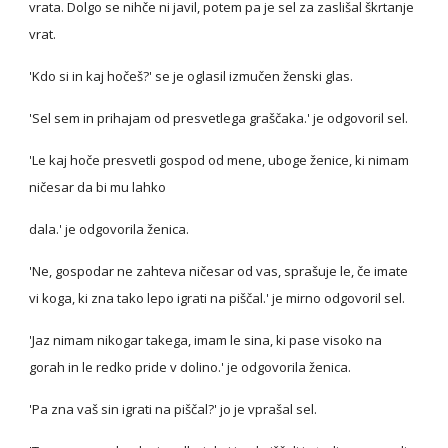
vrata. Dolgo se nihče ni javil, potem pa je sel za zaslišal škrtanje 
vrat.
'Kdo si in kaj hočeš?' se je oglasil izmučen ženski glas.
'Sel sem in prihajam od presvetlega graščaka.' je odgovoril sel.
'Le kaj hoče presvetli gospod od mene, uboge ženice, ki nimam 
ničesar da bi mu lahko
dala.' je odgovorila ženica.
'Ne, gospodar ne zahteva ničesar od vas, sprašuje le, če imate 
vi koga, ki zna tako lepo igrati na piščal.' je mirno odgovoril sel.
'Jaz nimam nikogar takega, imam le sina, ki pase visoko na 
gorah in le redko pride v dolino.' je odgovorila ženica.
'Pa zna vaš sin igrati na piščal?' jo je vprašal sel.