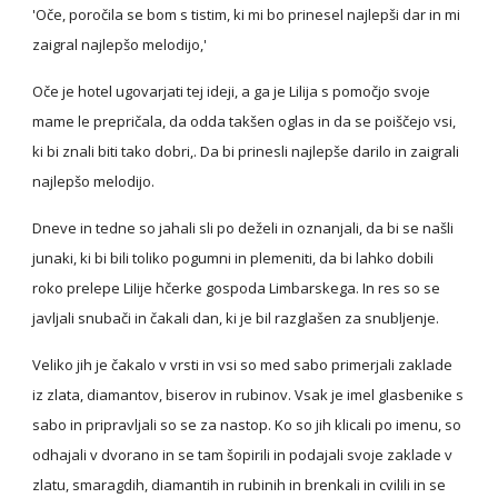
'Oče, poročila se bom s tistim, ki mi bo prinesel najlepši dar in mi 
zaigral najlepšo melodijo,'
Oče je hotel ugovarjati tej ideji, a ga je Lilija s pomočjo svoje 
mame le prepričala, da odda takšen oglas in da se poiščejo vsi, 
ki bi znali biti tako dobri,. Da bi prinesli najlepše darilo in zaigrali 
najlepšo melodijo.
Dneve in tedne so jahali sli po deželi in oznanjali, da bi se našli 
junaki, ki bi bili toliko pogumni in plemeniti, da bi lahko dobili 
roko prelepe LiIije hčerke gospoda Limbarskega. In res so se 
javljali snubači in čakali dan, ki je bil razglašen za snubljenje.
Veliko jih je čakalo v vrsti in vsi so med sabo primerjali zaklade 
iz zlata, diamantov, biserov in rubinov. Vsak je imel glasbenike s 
sabo in pripravljali so se za nastop. Ko so jih klicali po imenu, so 
odhajali v dvorano in se tam šopirili in podajali svoje zaklade v 
zlatu, smaragdih, diamantih in rubinih in brenkali in cvilili in se 